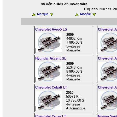
84 véhicules en inventaire
Cliquez-sur un des lien
Marque
Modèle
Chevrolet Aveo5 LS
Chevrolet 
2009
44832 Km
7 995,00 $
5-vitesse
Manuelle
Hyundai Accent GL
Chevrolet 
2009
21348 Km
9 995,00 $
4-vitesse
Manuelle
Chevrolet Cobalt LT
Chevrolet 
2010
50971 Km
10 795,00 $
4-vitesse
Automatique
Chevrolet Cruze LT
Nissan Sent