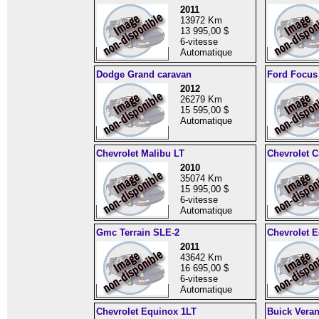
2011
13972 Km
13 995,00 $
6-vitesse
Automatique
Dodge Grand caravan
Ford Focus
2012
26279 Km
15 595,00 $
Automatique
Chevrolet Malibu LT
Chevrolet C
2010
35074 Km
15 995,00 $
6-vitesse
Automatique
Gmc Terrain SLE-2
Chevrolet 
2011
43642 Km
16 695,00 $
6-vitesse
Automatique
Chevrolet Equinox 1LT
Buick Vera