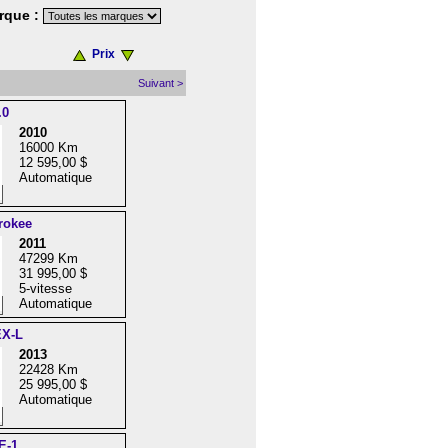
rque :
Prix
Suivant >
.0
2010
16000 Km
12 595,00 $
Automatique
rokee
2011
47299 Km
31 995,00 $
5-vitesse
Automatique
EX-L
2013
22428 Km
25 995,00 $
Automatique
E-1