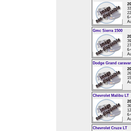
2
3
22
6-
Au
Gmc Sierra 1500
20
3
27
6-
Au
Dodge Grand carava
2
2
15
Au
Chevrolet Malibu LT
2
3
12
6-
Au
Chevrolet Cruze LT