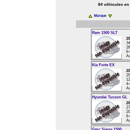
84 véhicules en 
Marque
Ram 1500 SLT
2
3
28
6-
Au
Kia Forte EX
2
2
12
4-
Au
Hyundai Tucson GL
2
2
20
6-
Au
Gmc Sierra 1500