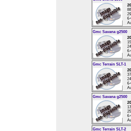
2
8
29
6-
Au
Gmc Savana g2500
2
1
24
6-
Au
Gmc Terrain SLT-1
2
3
24
6-
Au
Gmc Savana g2500
2
1
25
6-
Au
Gmc Terrain SLT-2