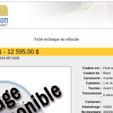
Fiche technique du véhicule
 - 12 595,00 $
 418 687-5200
Couleur ext. :
Peak w
Couleur int. :
Black
Carosserie :
4 port
Cylindrée :
1.4L I
Traction :
Avant 
Transmission
6-vite
:
Carburant :
Kilométrage :
42962
No inventaire:
40839