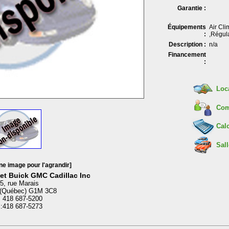
Garantie :
Équipements
Air Cli
:
,Régula
Description :
n/a
Financement
:
Loc
Com
Calc
Sall
ne image pour l'agrandir]
et Buick GMC Cadillac Inc
5, rue Marais
(Québec) G1M 3C8
: 418 687-5200
:418 687-5273