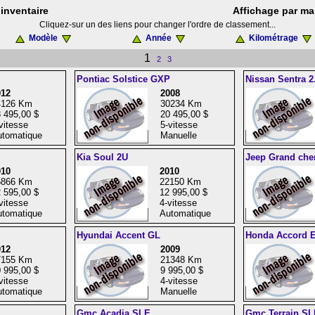
inventaire
Affichage par ma
Cliquez-sur un des liens pour changer l'ordre de classement...
Modèle
Année
Kilométrage
1
2
3
Pontiac Solstice GXP
Nissan Sentra 2
012
2008
4126 Km
30234 Km
 495,00 $
20 495,00 $
vitesse
5-vitesse
tomatique
Manuelle
Kia Soul 2U
Jeep Grand che
010
2010
5866 Km
22150 Km
 595,00 $
12 995,00 $
vitesse
4-vitesse
tomatique
Automatique
Hyundai Accent GL
Honda Accord 
012
2009
7155 Km
21348 Km
 995,00 $
9 995,00 $
vitesse
4-vitesse
tomatique
Manuelle
Gmc Acadia SLE
Gmc Terrain SL