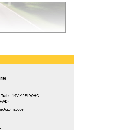
hite
es
4, Turbo, 16V MPFI DOHC
(FWD)
sse Automatique
A