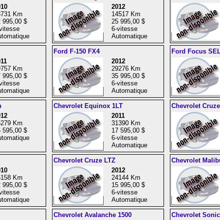
010
2012
3731 Km
14517 Km
 995,00 $
25 995,00 $
vitesse
6-vitesse
tomatique
Automatique
Ford F-150 FX4
Ford Focus SE
11
2012
9757 Km
29276 Km
 995,00 $
35 995,00 $
vitesse
6-vitesse
tomatique
Automatique
n
Chevrolet Equinox 1LT
Chevrolet Cruz
012
2011
6279 Km
31390 Km
 595,00 $
17 595,00 $
tomatique
6-vitesse
Automatique
Chevrolet Cruze LTZ
Chevrolet Malib
010
2012
6158 Km
24144 Km
 995,00 $
15 995,00 $
vitesse
6-vitesse
tomatique
Automatique
Chevrolet Avalanche 1500
Chevrolet Soni