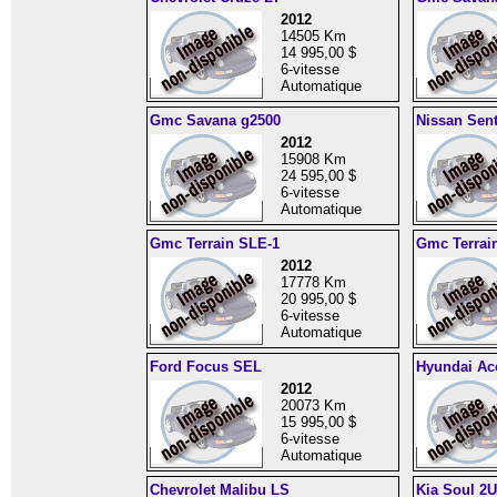
2012
14505 Km
14 995,00 $
6-vitesse
Automatique
Gmc Savana g2500
Nissan Sent
2012
15908 Km
24 595,00 $
6-vitesse
Automatique
Gmc Terrain SLE-1
Gmc Terrai
2012
17778 Km
20 995,00 $
6-vitesse
Automatique
Ford Focus SEL
Hyundai Ac
2012
20073 Km
15 995,00 $
6-vitesse
Automatique
Chevrolet Malibu LS
Kia Soul 2U