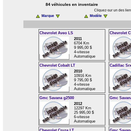
84 véhicules en inventaire
Cliquez-sur un des lien
Marque
Modèle
Chevrolet Aveo LS
Chevrolet C
2011
6704 Km
9 995,00 $
4-vitesse
Automatique
Chevrolet Cobalt LT
Cadillac Sr
2010
10916 Km
9 795,00 $
4-vitesse
Automatique
Gmc Savana g2500
Gmc Savan
2012
12297 Km
25 995,00 $
6-vitesse
Automatique
Chevrolet Cruze LT
Gmc Savan