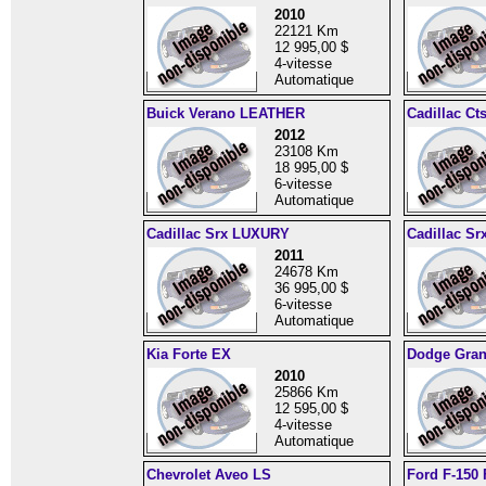
2010
22121 Km
12 995,00 $
4-vitesse
Automatique
Buick Verano LEATHER
Cadillac Cts
2012
23108 Km
18 995,00 $
6-vitesse
Automatique
Cadillac Srx LUXURY
Cadillac S
2011
24678 Km
36 995,00 $
6-vitesse
Automatique
Kia Forte EX
Dodge Gran
2010
25866 Km
12 595,00 $
4-vitesse
Automatique
Chevrolet Aveo LS
Ford F-150