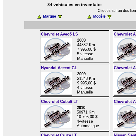
84 véhicules en inventaire
Cliquez-sur un des lien
Marque
Modèle
Chevrolet Aveo5 LS
Chevrolet 
2009
44832 Km
7 995,00 $
5-vitesse
Manuelle
Hyundai Accent GL
Chevrolet 
2009
21348 Km
9 995,00 $
4-vitesse
Manuelle
Chevrolet Cobalt LT
Chevrolet 
2010
50971 Km
10 795,00 $
4-vitesse
Automatique
Chevrolet Cruze LT
Nissan Sent