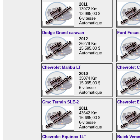
2011
13972 Km
13 995,00 $
6-vitesse
Automatique
Dodge Grand caravan
Ford Focus
2012
26279 Km
15 595,00 $
Automatique
Chevrolet Malibu LT
Chevrolet C
2010
35074 Km
15 995,00 $
6-vitesse
Automatique
Gmc Terrain SLE-2
Chevrolet 
2011
43642 Km
16 695,00 $
6-vitesse
Automatique
Chevrolet Equinox 1LT
Buick Vera