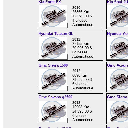
Kia Forte EX
Kia Soul 2U
2010
25866 Km
12 595,00 $
4-vitesse
Automatique
Hyundai Tucson GL
Hyundai Ac
2012
27155 Km
20 995,00 $
6-vitesse
Automatique
Gmc Sierra 1500
Gmc Acadi
2012
8890 Km
29 995,00 $
6-vitesse
Automatique
Gmc Savana g2500
Gmc Sierra
2012
15908 Km
24 595,00 $
6-vitesse
Automatique