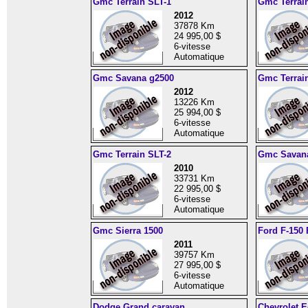
Gmc Terrain SLT-1
Gmc Terrai
2012
37878 Km
24 995,00 $
6-vitesse
Automatique
Gmc Savana g2500
Gmc Terrai
2012
13226 Km
25 994,00 $
6-vitesse
Automatique
Gmc Terrain SLT-2
Gmc Savan
2010
33731 Km
22 995,00 $
6-vitesse
Automatique
Gmc Sierra 1500
Ford F-150
2011
39757 Km
27 995,00 $
6-vitesse
Automatique
Dodge Grand caravan
Chevrolet 