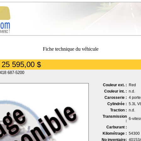
Fiche technique du véhicule
 25 595,00 $
 418 687-5200
Couleur ext. :
Red
Couleur int. :
n.d.
Carosserie :
4 port
Cylindrée :
5.3L V
Traction :
n.d.
Transmission
6-vite
:
Carburant :
Kilométrage :
54300
No inventaire:
40153