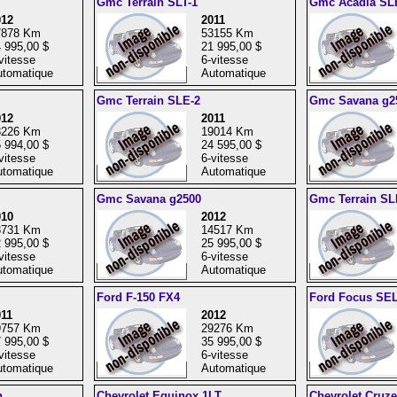
Gmc Terrain SLT-1
Gmc Acadia SL
012
2011
7878 Km
53155 Km
 995,00 $
21 995,00 $
vitesse
6-vitesse
tomatique
Automatique
Gmc Terrain SLE-2
Gmc Savana g2
012
2011
3226 Km
19014 Km
 994,00 $
24 595,00 $
vitesse
6-vitesse
tomatique
Automatique
Gmc Savana g2500
Gmc Terrain SL
010
2012
3731 Km
14517 Km
 995,00 $
25 995,00 $
vitesse
6-vitesse
tomatique
Automatique
Ford F-150 FX4
Ford Focus SE
11
2012
9757 Km
29276 Km
 995,00 $
35 995,00 $
vitesse
6-vitesse
tomatique
Automatique
n
Chevrolet Equinox 1LT
Chevrolet Cruz