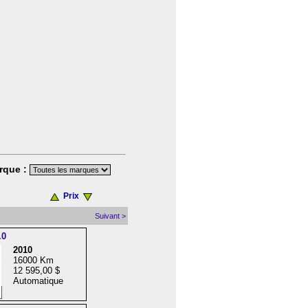
rque :
Prix
Suivant >
.0
2010
16000 Km
12 595,00 $
Automatique