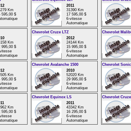
012
2011
6279 Km
31390 Km
 595,00 $
17 595,00 $
tomatique
6-vitesse
Automatique
Chevrolet Cruze LTZ
Chevrolet Malib
010
2012
6158 Km
24144 Km
 995,00 $
15 995,00 $
vitesse
6-vitesse
tomatique
Automatique
Chevrolet Avalanche 1500
Chevrolet Soni
012
2010
4505 Km
52020 Km
 995,00 $
29 995,00 $
vitesse
6-vitesse
tomatique
Automatique
Chevrolet Equinox LS
Chevrolet Cruze
11
2011
2962 Km
43342 Km
 595,00 $
16 295,00 $
vitesse
6-vitesse
tomatique
Automatique