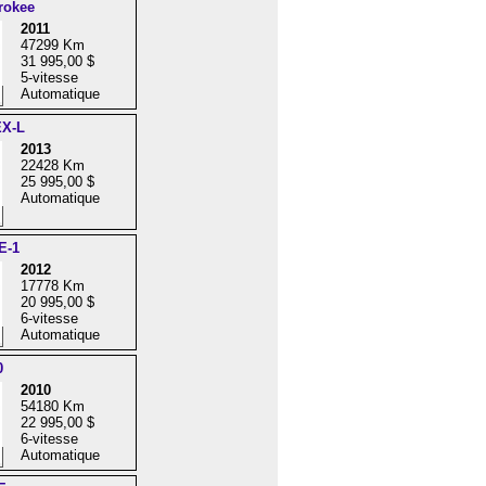
rokee
2011
47299 Km
31 995,00 $
5-vitesse
Automatique
EX-L
2013
22428 Km
25 995,00 $
Automatique
E-1
2012
17778 Km
20 995,00 $
6-vitesse
Automatique
0
2010
54180 Km
22 995,00 $
6-vitesse
Automatique