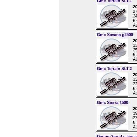
Gmc Terrain SLT-1
2
3
24
6-
Au
Gmc Savana g2500
2
1
25
6-
Au
Gmc Terrain SLT-2
2
3
22
6-
Au
Gmc Sierra 1500
20
3
27
6-
Au
Dodge Grand carava