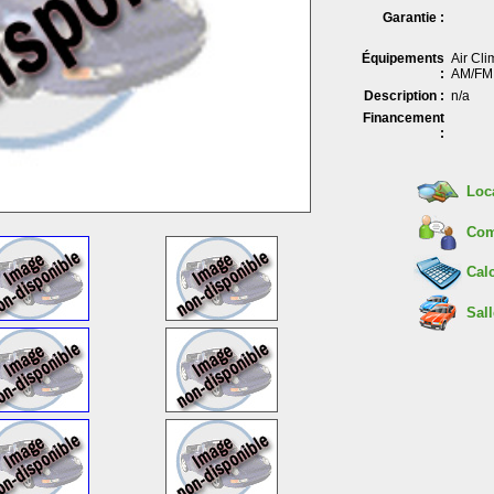
Garantie :
Équipements
Air Cli
:
AM/FM 
Description :
n/a
Financement
:
Loc
Com
Calc
Sall