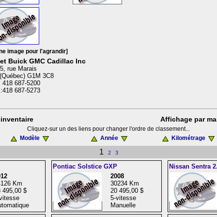
ne image pour l'agrandir]
et Buick GMC Cadillac Inc
5, rue Marais
(Québec) G1M 3C8
: 418 687-5200
:418 687-5273
inventaire
Affichage par ma
Cliquez-sur un des liens pour changer l'ordre de classement...
Modèle
Année
Kilométrage
1
2
3
Pontiac Solstice GXP
Nissan Sentra 2
012
2008
4126 Km
30234 Km
 495,00 $
20 495,00 $
vitesse
5-vitesse
tomatique
Manuelle