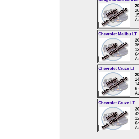
2
2
15
Au
Chevrolet Malibu LT
2
3
12
6-
Au
Chevrolet Cruze LT
2
1
14
6-
Au
Chevrolet Cruze LT
20
4
12
6-
Au