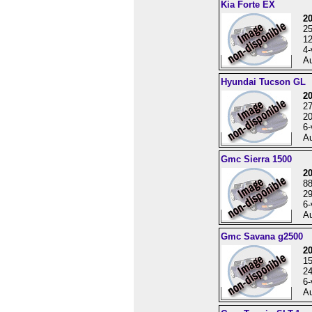
Kia Forte EX
2
2
12
4-
Au
Hyundai Tucson GL
2
2
20
6-
Au
Gmc Sierra 1500
2
8
29
6-
Au
Gmc Savana g2500
2
1
24
6-
Au