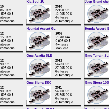
Kia Soul 2U
Jeep Grand che
010
2010
5866 Km
22150 Km
 595,00 $
12 995,00 $
vitesse
4-vitesse
tomatique
Automatique
Hyundai Accent GL
Honda Accord 
012
2009
7155 Km
21348 Km
 995,00 $
9 995,00 $
vitesse
4-vitesse
tomatique
Manuelle
Gmc Acadia SLE
Gmc Terrain SL
012
2012
890 Km
54733 Km
 995,00 $
27 995,00 $
vitesse
6-vitesse
tomatique
Automatique
Gmc Sierra 1500
Gmc Sierra 150
012
2011
5908 Km
54300 Km
 595,00 $
25 595,00 $
vitesse
6-vitesse
tomatique
Automatique