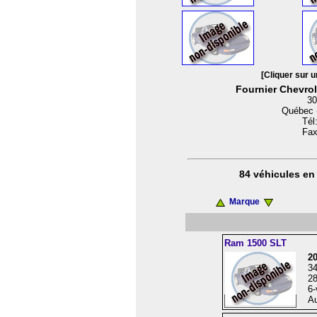
[Cliquer sur u
Fournier Chevrol
30
Québec 
Tél
Fax
84 véhicules en 
Marque
Ram 1500 SLT
2
3
28
6-
Au