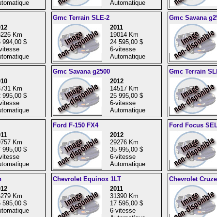
tomatique
Automatique
Gmc Terrain SLE-2
Gmc Savana g2
012
2011
3226 Km
19014 Km
 994,00 $
24 595,00 $
vitesse
6-vitesse
tomatique
Automatique
Gmc Savana g2500
Gmc Terrain SL
010
2012
3731 Km
14517 Km
 995,00 $
25 995,00 $
vitesse
6-vitesse
tomatique
Automatique
Ford F-150 FX4
Ford Focus SE
11
2012
9757 Km
29276 Km
 995,00 $
35 995,00 $
vitesse
6-vitesse
tomatique
Automatique
n
Chevrolet Equinox 1LT
Chevrolet Cruz
012
2011
6279 Km
31390 Km
 595,00 $
17 595,00 $
tomatique
6-vitesse