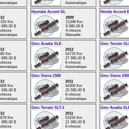
tomatique
Automatique
Hyundai Accent GL
Honda Accord 
012
2009
7155 Km
21348 Km
 995,00 $
9 995,00 $
vitesse
4-vitesse
tomatique
Manuelle
Gmc Acadia SLE
Gmc Terrain SL
012
2012
890 Km
54733 Km
 995,00 $
27 995,00 $
vitesse
6-vitesse
tomatique
Automatique
Gmc Sierra 1500
Gmc Sierra 150
012
2011
5908 Km
54300 Km
 595,00 $
25 595,00 $
vitesse
6-vitesse
tomatique
Automatique
Gmc Terrain SLT-1
Gmc Acadia SL
012
2011
7878 Km
53155 Km
 995,00 $
21 995,00 $
vitesse
6-vitesse