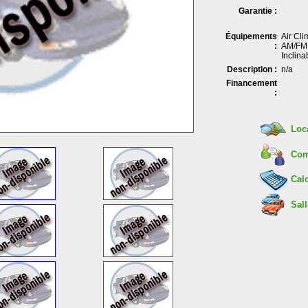
Garantie :
Équipements
Air Cli
:
AM/FM ,
Inclin
Description :
n/a
Financement
:
Loc
Com
Calc
Sall