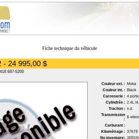
Fiche technique du véhicule
 - 24 995,00 $
 418 687-5200
Couleur ext. :
Moka
Couleur int. :
Black
Carosserie :
4 port
Cylindrée :
2.4L I
Traction :
n.d.
Transmission
6-vite
:
Carburant :
Kilométrage :
37878
No inventaire:
30553