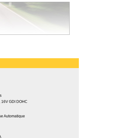
es
4, 16V GDI DOHC
sse Automatique
A