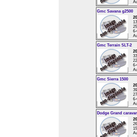
Au
Gmc Savana g2500
2
1
25
6-
Au
Gmc Terrain SLT-2
2
3
22
6-
Au
Gmc Sierra 1500
20
3
27
6-
Au
Dodge Grand carava
2
2
15
Au