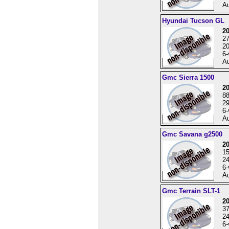
Au
Hyundai Tucson GL
2
2
20
6-
Au
Gmc Sierra 1500
2
8
29
6-
Au
Gmc Savana g2500
2
1
24
6-
Au
Gmc Terrain SLT-1
2
3
24
6-