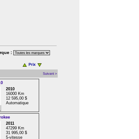
rque :
Prix
Suivant >
.0
2010
16000 Km
12 595,00 $
Automatique
rokee
2011
47299 Km
31 995,00 $
5-vitesse