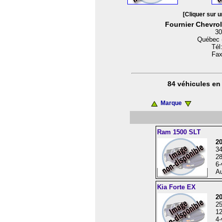
[Cliquer sur u
Fournier Chevrol
30
Québec 
Tél
Fax
84 véhicules en 
Marque
Ram 1500 SLT
2
3
28
6-
Au
Kia Forte EX
2
2
12
4-