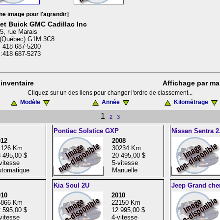
ne image pour l'agrandir]
et Buick GMC Cadillac Inc
5, rue Marais
(Québec) G1M 3C8
: 418 687-5200
:418 687-5273
inventaire
Affichage par ma
Cliquez-sur un des liens pour changer l'ordre de classement...
Modèle
Année
Kilométrage
1
2
3
Pontiac Solstice GXP
Nissan Sentra 2
012
2008
4126 Km
30234 Km
 495,00 $
20 495,00 $
vitesse
5-vitesse
tomatique
Manuelle
Kia Soul 2U
Jeep Grand che
010
2010
5866 Km
22150 Km
 595,00 $
12 995,00 $
vitesse
4-vitesse