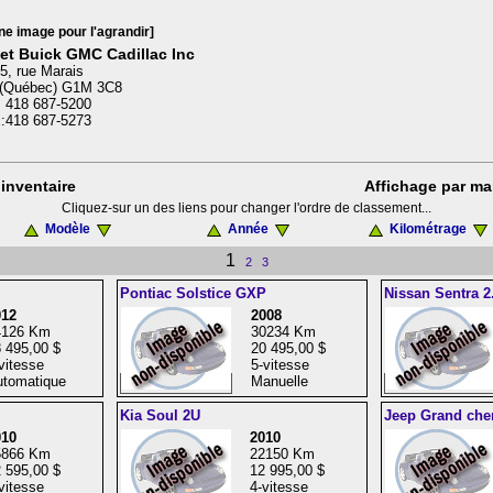
ne image pour l'agrandir]
et Buick GMC Cadillac Inc
5, rue Marais
(Québec) G1M 3C8
: 418 687-5200
:418 687-5273
inventaire
Affichage par ma
Cliquez-sur un des liens pour changer l'ordre de classement...
Modèle
Année
Kilométrage
1
2
3
Pontiac Solstice GXP
Nissan Sentra 2
012
2008
4126 Km
30234 Km
 495,00 $
20 495,00 $
vitesse
5-vitesse
tomatique
Manuelle
Kia Soul 2U
Jeep Grand che
010
2010
5866 Km
22150 Km
 595,00 $
12 995,00 $
vitesse
4-vitesse