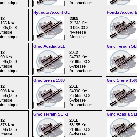
tomatique
Automatique
Hyundai Accent GL
Honda Accord 
012
2009
7155 Km
21348 Km
 995,00 $
9 995,00 $
vitesse
4-vitesse
tomatique
Manuelle
Gmc Acadia SLE
Gmc Terrain SL
012
2012
890 Km
54733 Km
 995,00 $
27 995,00 $
vitesse
6-vitesse
tomatique
Automatique
Gmc Sierra 1500
Gmc Sierra 150
012
2011
5908 Km
54300 Km
 595,00 $
25 595,00 $
vitesse
6-vitesse
tomatique
Automatique
Gmc Terrain SLT-1
Gmc Acadia SL
012
2011
7878 Km
53155 Km
 995,00 $
21 995,00 $
vitesse
6-vitesse