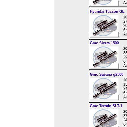
Au
Hyundai Tucson GL
2
2
20
6-
Au
Gmc Sierra 1500
2
8
29
6-
Au
Gmc Savana g2500
2
1
24
6-
Au
Gmc Terrain SLT-1
2
3
24
6-