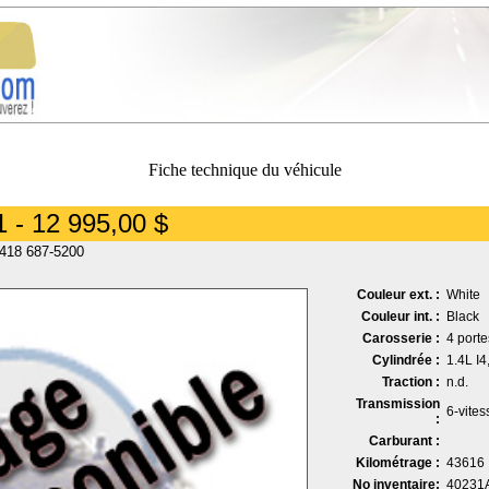
Fiche technique du véhicule
 - 12 995,00 $
 418 687-5200
Couleur ext. :
White
Couleur int. :
Black
Carosserie :
4 port
Cylindrée :
1.4L I
Traction :
n.d.
Transmission
6-vite
:
Carburant :
Kilométrage :
43616
No inventaire:
40231