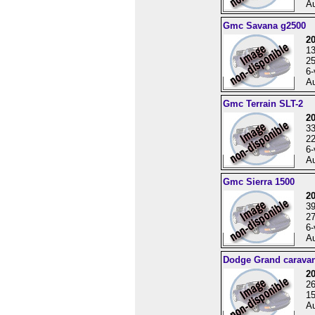
Au
Gmc Savana g2500
2
1
25
6-
Au
Gmc Terrain SLT-2
2
3
22
6-
Au
Gmc Sierra 1500
20
3
27
6-
Au
Dodge Grand carava
2
2
15
Au