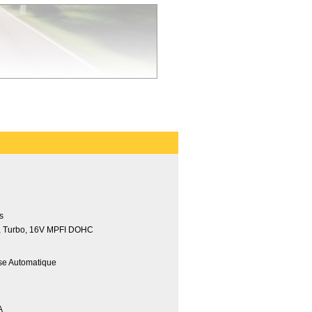
es
4, Turbo, 16V MPFI DOHC
sse Automatique
A