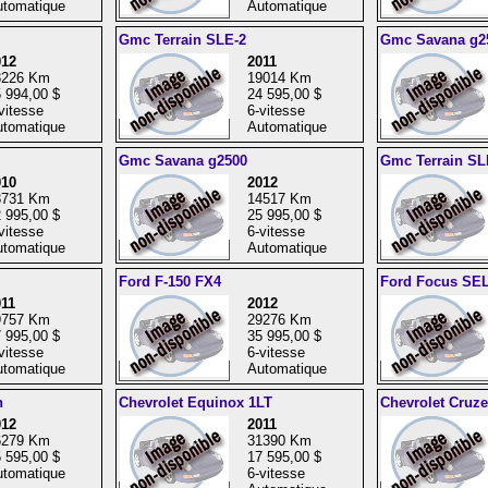
tomatique
Automatique
Gmc Terrain SLE-2
Gmc Savana g2
012
2011
3226 Km
19014 Km
 994,00 $
24 595,00 $
vitesse
6-vitesse
tomatique
Automatique
Gmc Savana g2500
Gmc Terrain SL
010
2012
3731 Km
14517 Km
 995,00 $
25 995,00 $
vitesse
6-vitesse
tomatique
Automatique
Ford F-150 FX4
Ford Focus SE
11
2012
9757 Km
29276 Km
 995,00 $
35 995,00 $
vitesse
6-vitesse
tomatique
Automatique
n
Chevrolet Equinox 1LT
Chevrolet Cruz
012
2011
6279 Km
31390 Km
 595,00 $
17 595,00 $
tomatique
6-vitesse