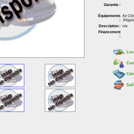
Garantie :
Équipements
Air Cli
:
,Régula
Description :
n/a
Financement
:
Loc
Com
Calc
Sall