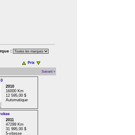
rque :
Prix
Suivant >
.0
2010
16000 Km
12 595,00 $
Automatique
rokee
2011
47299 Km
31 995,00 $
5-vitesse