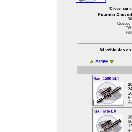
[Cliquer sur u
Fournier Chevrol
30
Québec 
Tél
Fax
84 véhicules en 
Marque
Ram 1500 SLT
2
3
28
6-
Au
Kia Forte EX
2
2
12
4-