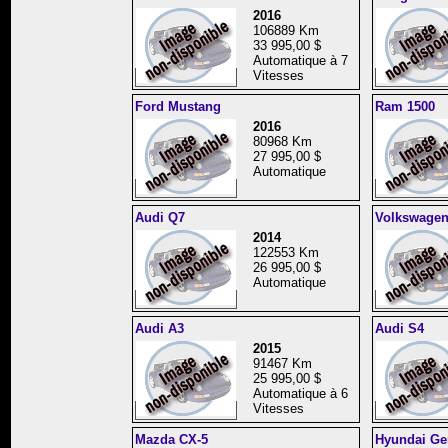
2016
106889 Km
33 995,00 $
Automatique à 7
Vitesses
Ford Mustang
Ram 1500
2016
80968 Km
27 995,00 $
Automatique
Audi Q7
Volkswagen
2014
122553 Km
26 995,00 $
Automatique
Audi A3
Audi S4
2015
91467 Km
25 995,00 $
Automatique à 6
Vitesses
Mazda CX-5
Hyundai Ge