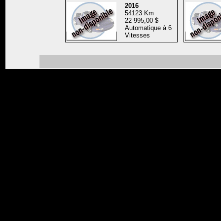
2016
54123 Km
22 995,00 $
Automatique à 6
Vitesses