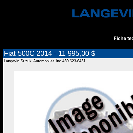
Fiche te
Fiat 500C 2014 - 11 995,00 $
Langevin Suzuki Automobiles Inc 450 623-6431