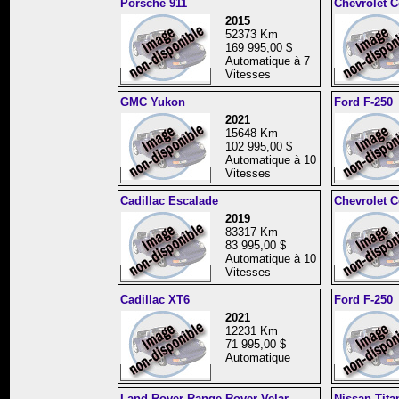
Porsche 911
Chevrolet C
2015
52373 Km
169 995,00 $
Automatique à 7
Vitesses
GMC Yukon
Ford F-250
2021
15648 Km
102 995,00 $
Automatique à 10
Vitesses
Cadillac Escalade
Chevrolet C
2019
83317 Km
83 995,00 $
Automatique à 10
Vitesses
Cadillac XT6
Ford F-250
2021
12231 Km
71 995,00 $
Automatique
Land Rover Range Rover Velar
Nissan Tita