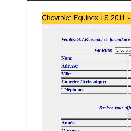
Communiquer avec un représentant
Chevrolet Equinox LS 2011 -
Fournier Chevrolet Buick GMC Cadillac Inc
Veuillez S.V.P. remplir ce formulai
Vehicule:
Nom:
Adresse:
Ville:
Courrier éléctronique:
Téléphone:
Désirez-vous off
Année:
Marque: