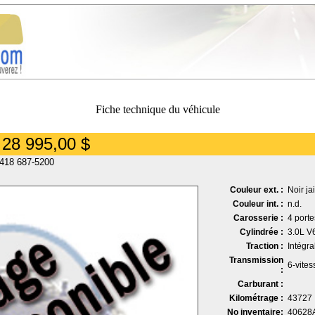
Fiche technique du véhicule
- 28 995,00 $
 418 687-5200
Couleur ext. :
Noir ja
Couleur int. :
n.d.
Carosserie :
4 port
Cylindrée :
3.0L V
Traction :
Intégr
Transmission
6-vite
:
Carburant :
Kilométrage :
43727
No inventaire:
40628