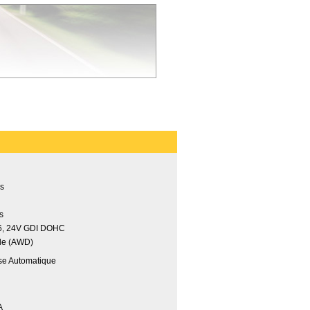
is
es
6, 24V GDI DOHC
ale (AWD)
sse Automatique
A