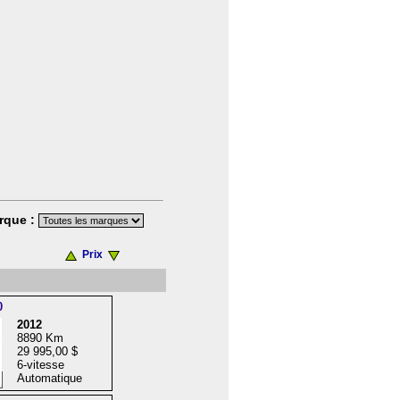
rque :
Prix
0
2012
8890 Km
29 995,00 $
6-vitesse
Automatique