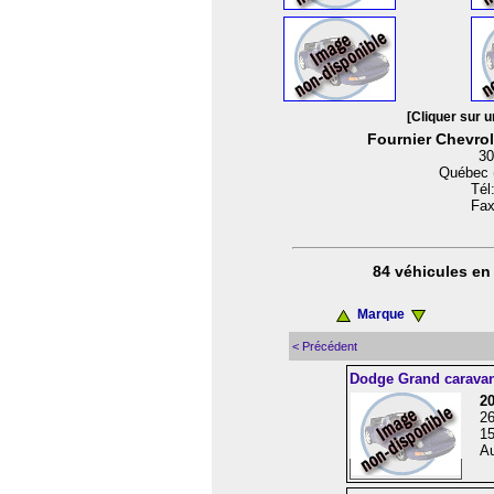
[Cliquer sur u
Fournier Chevrol
30
Québec 
Tél
Fax
84 véhicules en 
Marque
< Précédent
Dodge Grand carava
2
2
15
Au