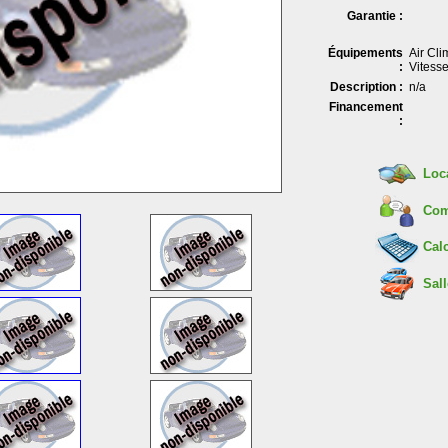
Garantie :
Équipements
Air Cli
:
Vitesse
Description :
n/a
Financement
:
Loc
Com
Calc
Sall