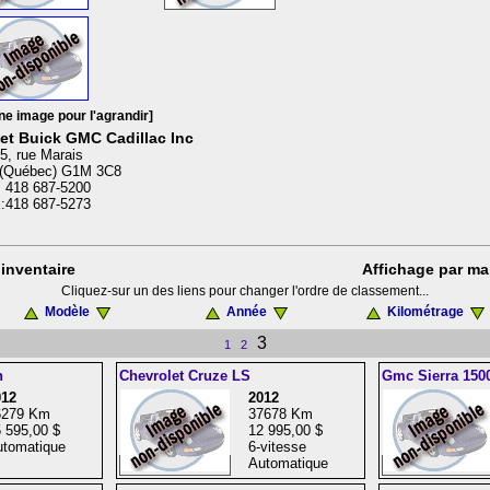
ne image pour l'agrandir]
et Buick GMC Cadillac Inc
5, rue Marais
(Québec) G1M 3C8
: 418 687-5200
:418 687-5273
inventaire
Affichage par ma
Cliquez-sur un des liens pour changer l'ordre de classement...
Modèle
Année
Kilométrage
3
1
2
n
Chevrolet Cruze LS
Gmc Sierra 150
012
2012
6279 Km
37678 Km
 595,00 $
12 995,00 $
tomatique
6-vitesse
Automatique